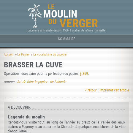
LE
MOULIN
VERGER
DU
papeterie artisanale depuis 1539 & atelier de reliure manuelle
SOMMAIRE
Accueil
Le Papier
Le vocabulaire du papetier
BRASSER LA CUVE
Opération nécessaire pour la perfection du papier,
§.369
.
source :
Art de faire le papier - de Lalande
< retour
|
Imprimer cet article
À DÉCOUVRIR...
L'agenda du moulin
Rendez-nous visite tout au long de l'année au creux de la vallée des eaux
claires à Puymoyen au coeur de la Charente à quelques encablures de la ville
d'Angoulême...