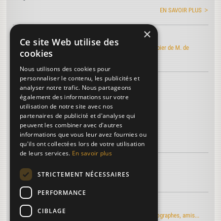
EN SAVOIR PLUS
×
Art de faire le papier
Ce site Web utilise des
Découvrez l'édition électronique de l'Art de faire le papier de M. de
cookies
Lalande
Nous utilisons des cookies pour
personnaliser le contenu, les publicités et
Découvrez le vocabulaire du papier
...
analyser notre trafic. Nous partageons
Beost (M. de)
également des informations sur votre
utilisation de notre site avec nos
Fibres
partenaires de publicité et d'analyse qui
Angleterre
peuvent les combiner avec d'autres
informations que vous leur avez fournies ou
Plus de termes...
qu'ils ont collectées lors de votre utilisation
de leurs services.
En savoir plus
À découvrir sur le papier...
STRICTEMENT NÉCESSAIRES
La troisième dimension
PERFORMANCE
Regards d'artistes...
CIBLAGE
Le moulin du Verger vu par les artistes-peintres, photographes, amis...