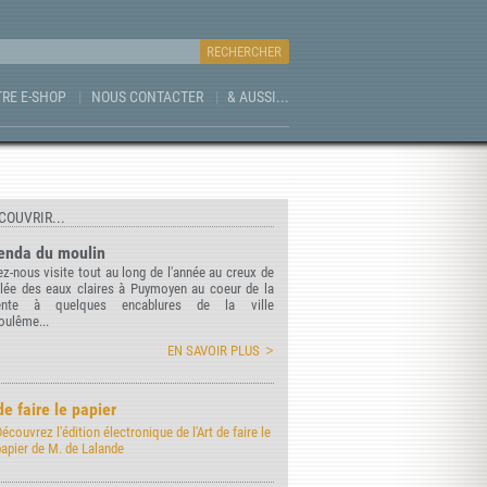
RE E-SHOP
NOUS CONTACTER
& AUSSI...
COUVRIR...
enda du moulin
z-nous visite tout au long de l'année au creux de
llée des eaux claires à Puymoyen au coeur de la
ente à quelques encablures de la ville
oulême...
EN SAVOIR PLUS
de faire le papier
écouvrez l'édition électronique de l'Art de faire le
papier de M. de Lalande