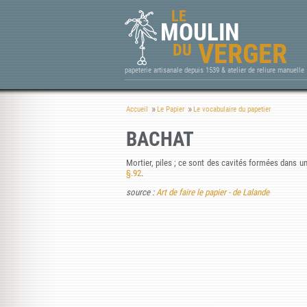
LE
MOULIN
VERGER
DU
papeterie artisanale depuis 1539 & atelier de reliure manuelle
Accueil
Le Papier
Le vocabulaire du papetier
BACHAT
Mortier, piles ; ce sont des cavités formées dans une
§.92
.
source :
Art de faire le papier - de Lalande