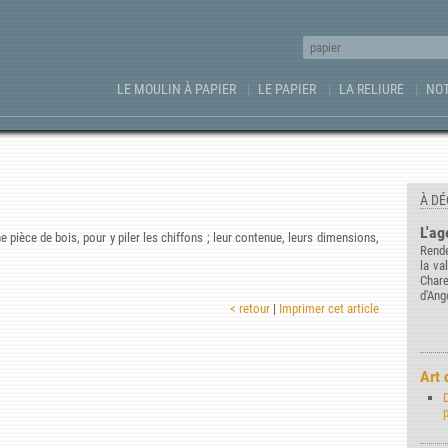
LE MOULIN À PAPIER
LE PAPIER
LA RELIURE
NOT
À DÉ
L'ag
 pièce de bois, pour y piler les chiffons ; leur contenue, leurs dimensions,
Rende
la va
Char
d'Ang
< retour
|
Imprimer cet article
Art 
D