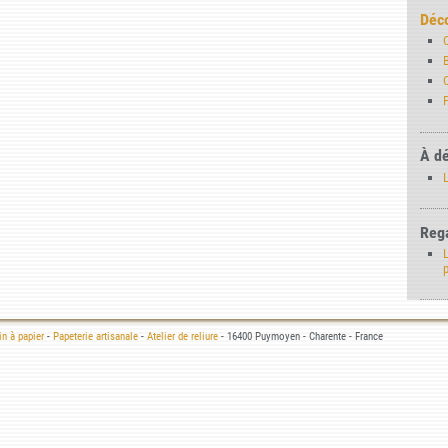
Déco
P
À dé
Rega
L
n à papier
-
Papeterie artisanale
-
Atelier de reliure
- 16400 Puymoyen - Charente - France