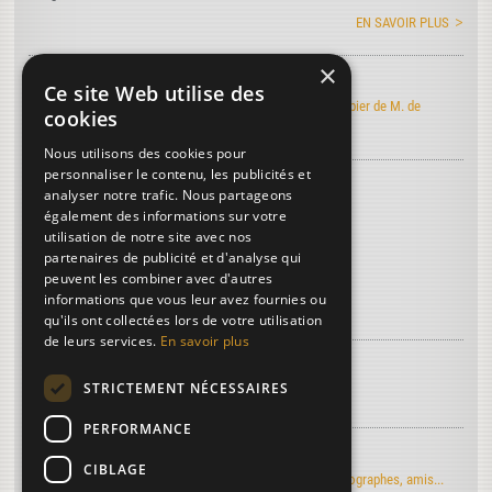
EN SAVOIR PLUS
×
Art de faire le papier
Ce site Web utilise des
Découvrez l'édition électronique de l'Art de faire le papier de M. de
cookies
Lalande
Nous utilisons des cookies pour
personnaliser le contenu, les publicités et
Découvrez le vocabulaire du papier
...
analyser notre trafic. Nous partageons
Chapiteau
également des informations sur votre
utilisation de notre site avec nos
Arbre des bachats
partenaires de publicité et d'analyse qui
Alives
peuvent les combiner avec d'autres
informations que vous leur avez fournies ou
Plus de termes...
qu'ils ont collectées lors de votre utilisation
de leurs services.
En savoir plus
À découvrir sur le papier...
STRICTEMENT NÉCESSAIRES
La troisième dimension
PERFORMANCE
Regards d'artistes...
CIBLAGE
Le moulin du Verger vu par les artistes-peintres, photographes, amis...