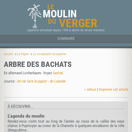
LE
MOULIN
VERGER
DU
papeterie artisanale depuis 1539 & atelier de reliure manuelle
SOMMAIRE
Accueil
Le Papier
Le vocabulaire du papetier
ARBRE DES BACHATS
En allemand Locherbaum. Voyez
bachat
.
source :
Art de faire le papier - de Lalande
< retour
|
Imprimer cet article
À DÉCOUVRIR...
L'agenda du moulin
Rendez-nous visite tout au long de l'année au creux de la vallée des eaux
claires à Puymoyen au coeur de la Charente à quelques encablures de la ville
d'Angoulême...