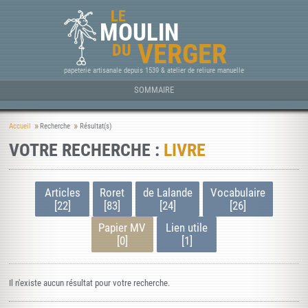
LE
MOULIN
VERGER
DU
papeterie artisanale depuis 1539 & atelier de reliure manuelle
SOMMAIRE
Accueil
Recherche
Résultat(s)
VOTRE RECHERCHE :
LIVRE
Articles
Roret
de Lalande
Vocabulaire
[22]
[83]
[24]
[26]
Papier MV
Lien utile
[0]
[1]
Il n'existe aucun résultat pour votre recherche.