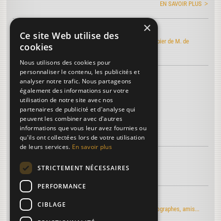
EN SAVOIR PLUS
×
Art de faire le papier
Ce site Web utilise des
Découvrez l'édition électronique de l'Art de faire le papier de M. de
cookies
Lalande
Nous utilisons des cookies pour
personnaliser le contenu, les publicités et
Découvrez le vocabulaire du papier
...
analyser notre trafic. Nous partageons
Branlement (de la forme)
également des informations sur votre
utilisation de notre site avec nos
Andouilles
partenaires de publicité et d'analyse qui
Fibres
peuvent les combiner avec d'autres
informations que vous leur avez fournies ou
Plus de termes...
qu'ils ont collectées lors de votre utilisation
de leurs services.
En savoir plus
À découvrir sur le papier...
STRICTEMENT NÉCESSAIRES
La troisième dimension
PERFORMANCE
Regards d'artistes...
CIBLAGE
Le moulin du Verger vu par les artistes-peintres, photographes, amis...