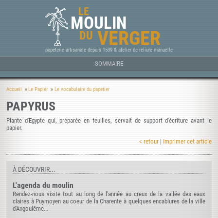
LE
MOULIN
VERGER
DU
papeterie artisanale depuis 1539 & atelier de reliure manuelle
SOMMAIRE
Accueil
Le Papier
Le vocabulaire du papetier
PAPYRUS
Plante d'Egypte qui, préparée en feuilles, servait de support d'écriture avant le
papier.
< retour
|
Imprimer cet article
À DÉCOUVRIR...
L'agenda du moulin
Rendez-nous visite tout au long de l'année au creux de la vallée des eaux
claires à Puymoyen au coeur de la Charente à quelques encablures de la ville
d'Angoulême...