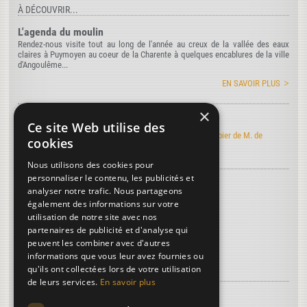
À DÉCOUVRIR...
L'agenda du moulin
Rendez-nous visite tout au long de l'année au creux de la vallée des eaux
claires à Puymoyen au coeur de la Charente à quelques encablures de la ville
d'Angoulême...
EN SAVOIR PLUS
×
Art de faire le papier
Ce site Web utilise des
Découvrez l'édition électronique de l'Art de faire le papier de M. de
cookies
Lalande
Nous utilisons des cookies pour
personnaliser le contenu, les publicités et
Découvrez le vocabulaire du papier
...
analyser notre trafic. Nous partageons
Filigrane
également des informations sur votre
utilisation de notre site avec nos
Main
partenaires de publicité et d'analyse qui
Pâte à papier
peuvent les combiner avec d'autres
informations que vous leur avez fournies ou
Plus de termes...
qu'ils ont collectées lors de votre utilisation
de leurs services.
En savoir plus
À découvrir sur le papier...