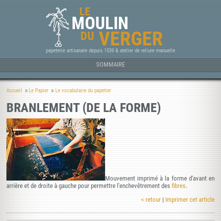
LE
MOULIN
VERGER
DU
papeterie artisanale depuis 1539 & atelier de reliure manuelle
SOMMAIRE
Accueil
Le Papier
Le vocabulaire du papetier
BRANLEMENT (DE LA FORME)
Mouvement imprimé à la forme d'avant en
arrière et de droite à gauche pour permettre l'enchevêtrement des
fibres
.
< retour
|
Imprimer cet article