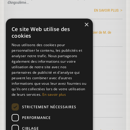
d'Angoulême...
EN SAVOIR PLUS
×
Art de faire le papier
Ce site Web utilise des
Découvrez l'édition électronique de l'Art de faire le papier de M. de
cookies
Lalande
Nous utilisons des cookies pour
personnaliser le contenu, les publicités et
Découvrez le vocabulaire du papier
...
analyser notre trafic. Nous partageons
Blanchets
également des informations sur votre
utilisation de notre site avec nos
Blancheur du papier
partenaires de publicité et d'analyse qui
Calendre
peuvent les combiner avec d'autres
informations que vous leur avez fournies ou
Plus de termes...
qu'ils ont collectées lors de votre utilisation
de leurs services.
En savoir plus
À découvrir sur le papier...
STRICTEMENT NÉCESSAIRES
La troisième dimension
PERFORMANCE
Regards d'artistes...
CIBLAGE