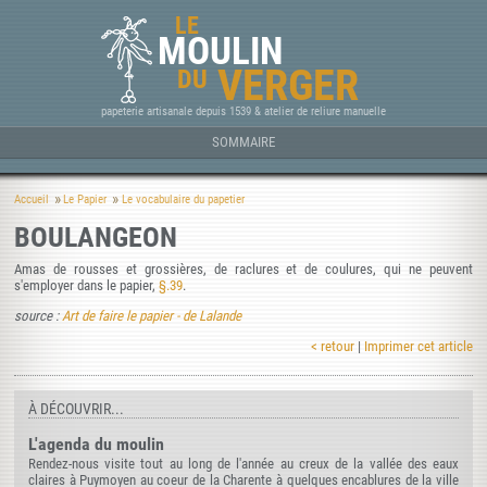
LE
MOULIN
VERGER
DU
papeterie artisanale depuis 1539 & atelier de reliure manuelle
SOMMAIRE
Accueil
Le Papier
Le vocabulaire du papetier
BOULANGEON
Amas de rousses et grossières, de raclures et de coulures, qui ne peuvent
s'employer dans le papier,
§.39
.
source :
Art de faire le papier - de Lalande
< retour
|
Imprimer cet article
À DÉCOUVRIR...
L'agenda du moulin
Rendez-nous visite tout au long de l'année au creux de la vallée des eaux
claires à Puymoyen au coeur de la Charente à quelques encablures de la ville