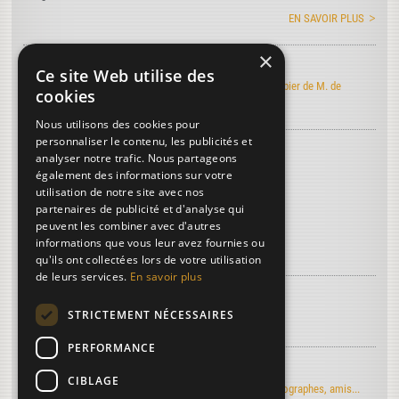
EN SAVOIR PLUS
×
Art de faire le papier
Ce site Web utilise des
Découvrez l'édition électronique de l'Art de faire le papier de M. de
cookies
Lalande
Nous utilisons des cookies pour
personnaliser le contenu, les publicités et
Découvrez le vocabulaire du papier
...
analyser notre trafic. Nous partageons
Contremarque
également des informations sur votre
utilisation de notre site avec nos
Channée
partenaires de publicité et d'analyse qui
Filigrane
peuvent les combiner avec d'autres
informations que vous leur avez fournies ou
Plus de termes...
qu'ils ont collectées lors de votre utilisation
de leurs services.
En savoir plus
À découvrir sur le papier...
STRICTEMENT NÉCESSAIRES
La troisième dimension
PERFORMANCE
Regards d'artistes...
CIBLAGE
Le moulin du Verger vu par les artistes-peintres, photographes, amis...