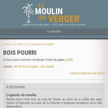
LE
MOULIN
VERGER
DU
papeterie artisanale depuis 1539 & atelier de reliure manuelle
SOMMAIRE
Accueil
Le Papier
Le vocabulaire du papetier
BOIS POURRI
Le bois pourri pourrait s'employer à faire du papier,
§.550
.
source :
Art de faire le papier - de Lalande
< retour
|
Imprimer cet article
À DÉCOUVRIR...
L'agenda du moulin
Rendez-nous visite tout au long de l'année au creux de la vallée des eaux
claires à Puymoyen au coeur de la Charente à quelques encablures de la ville
d'Angoulême...