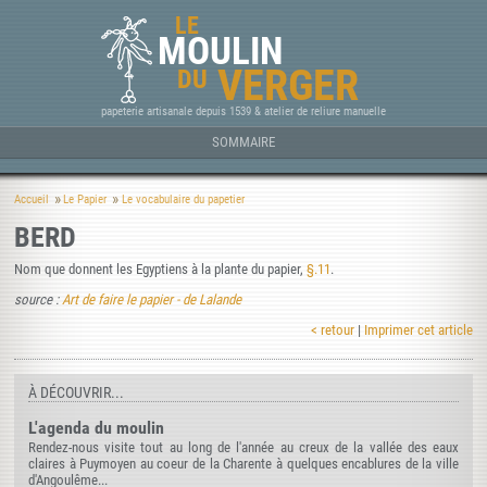
LE
MOULIN
VERGER
DU
papeterie artisanale depuis 1539 & atelier de reliure manuelle
SOMMAIRE
Accueil
Le Papier
Le vocabulaire du papetier
BERD
Nom que donnent les Egyptiens à la plante du papier,
§.11
.
source :
Art de faire le papier - de Lalande
< retour
|
Imprimer cet article
À DÉCOUVRIR...
L'agenda du moulin
Rendez-nous visite tout au long de l'année au creux de la vallée des eaux
claires à Puymoyen au coeur de la Charente à quelques encablures de la ville
d'Angoulême...