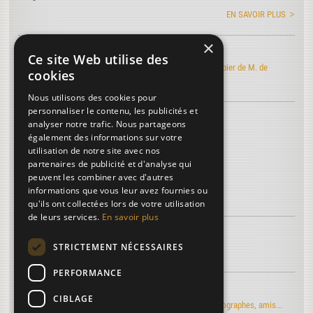
EN SAVOIR PLUS
×
Art de faire le papier
Ce site Web utilise des
Découvrez l'édition électronique de l'Art de faire le papier de M. de
cookies
Lalande
Nous utilisons des cookies pour
personnaliser le contenu, les publicités et
Découvrez le vocabulaire du papier
...
analyser notre trafic. Nous partageons
Bourgogne
également des informations sur votre
utilisation de notre site avec nos
Algue marine
partenaires de publicité et d'analyse qui
Chaux
peuvent les combiner avec d'autres
informations que vous leur avez fournies ou
Plus de termes...
qu'ils ont collectées lors de votre utilisation
de leurs services.
En savoir plus
À découvrir sur le papier...
STRICTEMENT NÉCESSAIRES
La troisième dimension
PERFORMANCE
Regards d'artistes...
CIBLAGE
Le moulin du Verger vu par les artistes-peintres, photographes, amis...