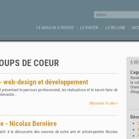
LE MOULIN À PAPIER
LE PAPIER
LA RELIURE
NOT
COUPS DE COEUR
À DÉ
L'ag
Rende
 - web-design et développement
la va
Char
net présentant le parcours professionnel, les réalisations et le savoir-faire de
d'Ang
ebmaster...
Découvrir le site »
Déc
re - Nicolas Bernière
rtir à la découverte des oeuvres de notre ami et artiste-peintre Nicolas