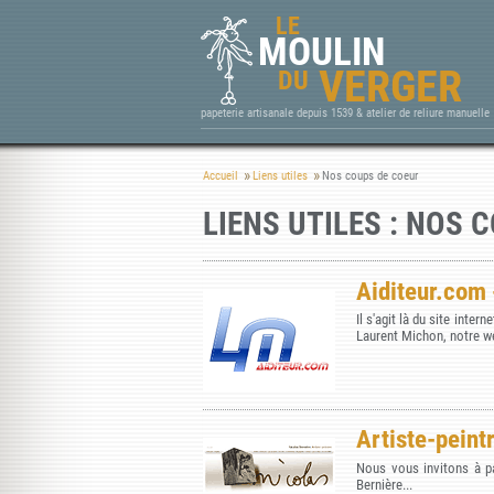
LE
MOULIN
VERGER
DU
papeterie artisanale depuis 1539 & atelier de reliure manuelle
Accueil
Liens utiles
Nos coups de coeur
LIENS UTILES : NOS 
Aiditeur.com
Il s'agit là du site inter
Laurent Michon, notre w
Artiste-peint
Nous vous invitons à pa
Bernière...