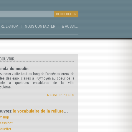
RE E-SHOP
NOUS CONTACTER
& AUSSI...
COUVRIR...
enda du moulin
z-nous visite tout au long de l'année au creux de
llée des eaux claires à Puymoyen au coeur de la
ente à quelques encablures de la ville
oulême...
EN SAVOIR PLUS
ouvrez
le vocabulaire de la reliure
...
Champ
Massicot
Fouetter