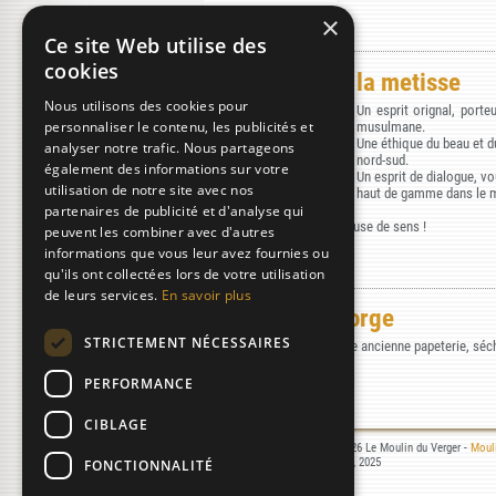
×
Ce site Web utilise des
cookies
la metisse
Nous utilisons des cookies pour
Un esprit orignal, porteu
personnaliser le contenu, les publicités et
musulmane.
Une éthique du beau et du
analyser notre trafic. Nous partageons
nord-sud.
également des informations sur votre
Un esprit de dialogue, v
utilisation de notre site avec nos
haut de gamme dans le ma
partenaires de publicité et d'analyse qui
La métisse, une âme porteuse de sens !
peuvent les combiner avec d'autres
informations que vous leur avez fournies ou
qu'ils ont collectées lors de votre utilisation
de leurs services.
En savoir plus
papeterie de Forge
STRICTEMENT NÉCESSAIRES
Le jardin remarquable d'une ancienne papeterie, séch
PERFORMANCE
CIBLAGE
Mentions légales
- © 2000-2026 Le Moulin du Verger -
Mouli
Réalisation :
Laurent MICHON
, 2025
FONCTIONNALITÉ
07/08/2026 16:37:15