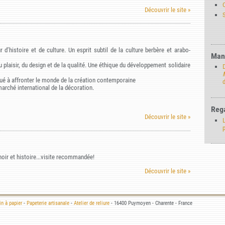
C
Découvrir le site »
r d’histoire et de culture. Un esprit subtil de la culture berbère et arabo-
Manu
 plaisir, du design et de la qualité. Une éthique du développement solidaire
oué à affronter le monde de la création contemporaine
d
rché international de la décoration.
Rega
Découvrir le site »
L
oir et histoire...visite recommandée!
Découvrir le site »
n à papier
-
Papeterie artisanale
-
Atelier de reliure
- 16400 Puymoyen - Charente - France